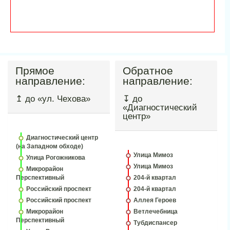
Прямое
Обратное
направление:
направление:
↥ до «ул. Чехова»
↧ до
«Диагностический
центр»
Диагностический центр
(на Западном обходе)
Улица Мимоз
Улица Рогожникова
Улица Мимоз
Микрорайон
Перспективный
204-й квартал
Российский проспект
204-й квартал
Российский проспект
Аллея Героев
Микрорайон
Ветлечебница
Перспективный
Тубдиспансер