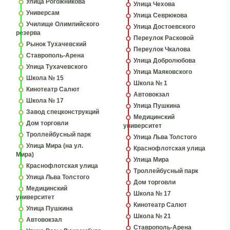
Улица Рогожникова
Улица Чехова
Универсам
Улица Севрюкова
Училище Олимпийского
Улица Достоевского
резерва
Переулок Расковой
Рынок Тухачевский
Переулок Чкалова
Ставрополь-Арена
Улица Добролюбова
Улица Тухачевского
Улица Маяковского
Школа № 15
Школа № 1
Кинотеатр Салют
Автовокзал
Школа № 17
Улица Пушкина
Завод спецконструкций
Медицинский
Дом торговли
университет
Троллейбусный парк
Улица Льва Толстого
Улица Мира (на ул.
Краснофлотская улица
Мира)
Улица Мира
Краснофлотская улица
Троллейбусный парк
Улица Льва Толстого
Дом торговли
Медицинский
Школа № 17
университет
Кинотеатр Салют
Улица Пушкина
Школа № 21
Автовокзал
Ставрополь-Арена