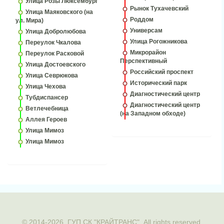
Улица Розы Люксембург
Рынок Тухачевский
Улица Маяковского (на
Роддом
ул. Мира)
Универсам
Улица Добролюбова
Улица Рогожникова
Переулок Чкалова
Микрорайон
Переулок Расковой
Перспективный
Улица Достоевского
Российский проспект
Улица Севрюкова
Исторический парк
Улица Чехова
Диагностический центр
Тубдиспансер
Диагностический центр
Ветлечебница
(на Западном обходе)
Аллея Героев
Улица Мимоз
Улица Мимоз
© 2014-2026. ГУП СК "КРАЙТРАНС". All rights reserved.