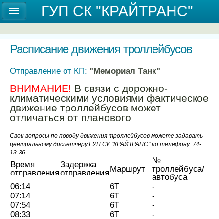
Государственное унитарное предприятие
ГУП СК "КРАЙТРАНС"
Ставропольского края "КРАЙТРАНС"
Расписание движения троллейбусов
Отправление от КП:
"Мемориал Танк"
ВНИМАНИЕ!
В связи с дорожно-
климатическими условиями фактическое
движение троллейбусов может
отличаться от планового
Свои вопросы по поводу движения троллейбусов можете задавать
центральному диспетчеру ГУП СК "КРАЙТРАНС" по телефону: 74-
13-36.
№
Время
Задержка
Маршрут
троллейбуса/
отправления
отправления
автобуса
06:14
6Т
-
07:14
6Т
-
07:54
6Т
-
08:33
6Т
-