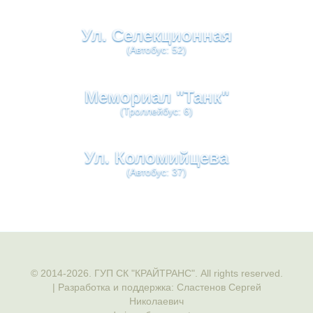
Ул. Селекционная
(Автобус: 52)
Мемориал "Танк"
(Троллейбус: 6)
Ул. Коломийцева
(Автобус: 37)
© 2014-2026. ГУП СК "КРАЙТРАНС". All rights reserved.
| Разработка и поддержка: Сластенов Сергей
Николаевич