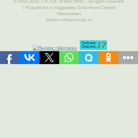
© 2014-2026. ГУП СК "КРАЙТРАНС". All rights reserved.
| Разработка и поддержка: Сластенов Сергей
Николаевич
admin собака smutp.ru