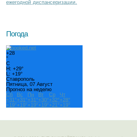
ежегодной диспансеризации.
Погода
+
28
°
C
H:
+
29°
L:
+
19°
Ставрополь
Пятница, 07 Август
Прогноз на неделю
Сб
Вс
Пн
Вт
Ср
Чт
+
31°
+
31°
+
31°
+
30°
+
32°
+
28°
+
19°
+
19°
+
19°
+
19°
+
21°
+
19°