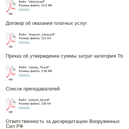
Файл: "diplomy.pdf"
Размер файла: 14.8 Mб
Скачать
Договор об оказании платных услуг
Файл: "dogovor_uslug.pdf"
Размер файла: 221 Kб
Скачать
Приказ об утверждении суммы затрат категория Tb
Файл: "zatraty_Tb.pdf"
Размер файла: 2.68 Mб
Скачать
Список преподавателей
Файл: "prepod_list.pdf"
Размер файла: 226 Kб
Скачать
Ответственность за дискредитацию Вооруженных
Сил РФ