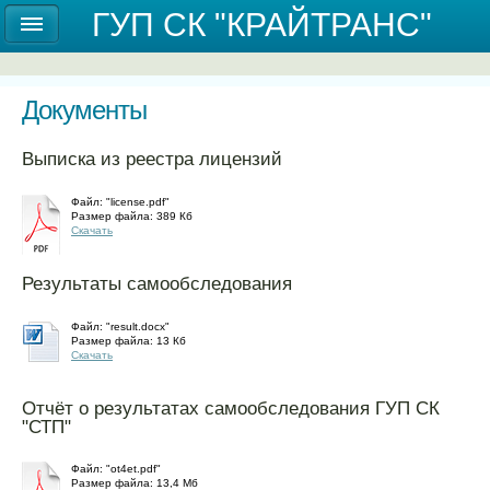
Государственное унитарное предприятие
ГУП СК "КРАЙТРАНС"
Ставропольского края "КРАЙТРАНС"
Документы
Выписка из реестра лицензий
Файл: "license.pdf"
Размер файла: 389 Кб
Скачать
Результаты самообследования
Файл: "result.docx"
Размер файла: 13 Кб
Скачать
Отчёт о результатах самообследования ГУП СК
"СТП"
Файл: "ot4et.pdf"
Размер файла: 13,4 Mб