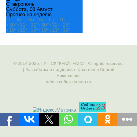
Ставрополь
Суббота, 08 Август
Прогноз на неделю
Пт
Вс
Пн
Вт
Ср
Чт
+
30°
+
31°
+
31°
+
30°
+
32°
+
28°
+
19°
+
19°
+
19°
+
19°
+
21°
+
19°
© 2014-2026. ГУП СК "КРАЙТРАНС". All rights reserved.
| Разработка и поддержка: Сластенов Сергей
Николаевич
admin собака smutp.ru