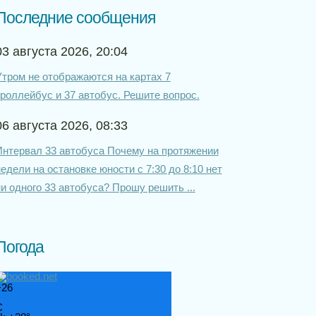
Последние сообщения
03 августа 2026, 20:04
Утром не отображаются на картах 7
троллейбус и 37 автобус. Решите вопрос.
06 августа 2026, 08:33
Интервал 33 автобуса Почему на протяжении
едели на остановке юности с 7:30 до 8:10 нет
и одного 33 автобуса? Прошу решить ...
Погода
+
26
C