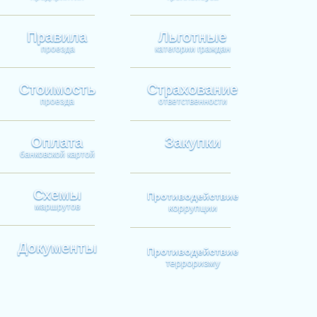
Правила
Льготные
проезда
категории граждан
Стоимость
Страхование
проезда
ответственности
Оплата
Закупки
банковской картой
Схемы
Противодействие
маршрутов
коррупции
Документы
Противодействие
терроризму