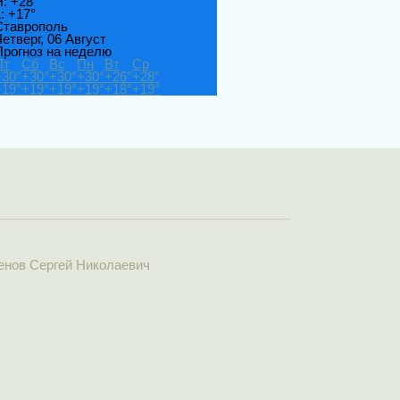
H:
+
28°
L:
+
17°
Ставрополь
етверг, 06 Август
Прогноз на неделю
Пт
Сб
Вс
Пн
Вт
Ср
+
30°
+
30°
+
30°
+
30°
+
26°
+
28°
+
19°
+
19°
+
19°
+
19°
+
18°
+
19°
тенов Сергей Николаевич