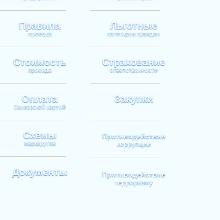
Правила
Льготные
проезда
категории граждан
Стоимость
Страхование
проезда
ответственности
Оплата
Закупки
банковской картой
Схемы
Противодействие
маршрутов
коррупции
Документы
Противодействие
терроризму