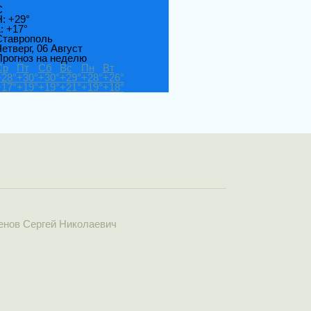
C
H:
+
29°
L:
+
17°
Ставрополь
етверг, 06 Август
Прогноз на неделю
Ср
Пт
Сб
Вс
Пн
Вт
+
28°
+
30°
+
30°
+
29°
+
28°
+
26°
+
17°
+
19°
+
19°
+
21°
+
19°
+
18°
тенов Сергей Николаевич