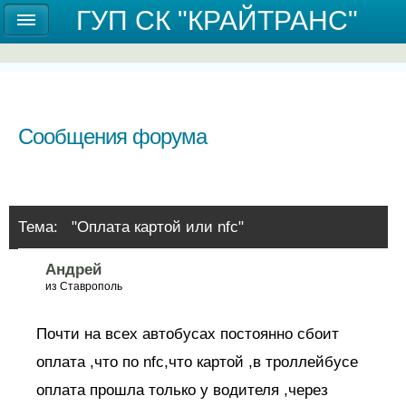
Государственное унитарное предприятие
ГУП СК "КРАЙТРАНС"
Ставропольского края "КРАЙТРАНС"
Сообщения форума
Тема: "Оплата картой или nfc"
Андрей
из Ставрополь
Почти на всех автобусах постоянно сбоит
оплата ,что по nfc,что картой ,в троллейбусе
оплата прошла только у водителя ,через