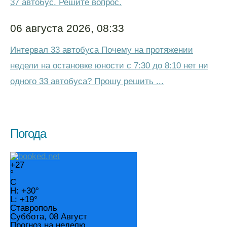
37 автобус. Решите вопрос.
06 августа 2026, 08:33
Интервал 33 автобуса Почему на протяжении
недели на остановке юности с 7:30 до 8:10 нет ни
одного 33 автобуса? Прошу решить ...
Погода
+
27
°
C
H:
+
30°
L:
+
19°
Ставрополь
Суббота, 08 Август
Прогноз на неделю