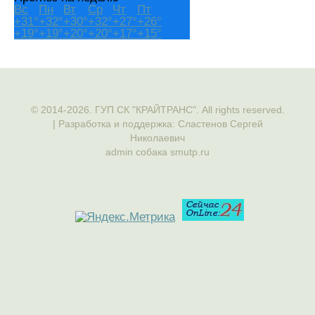
Вс
Пн
Вт
Ср
Чт
Пт
+
31°
+
32°
+
30°
+
32°
+
27°
+
26°
+
19°
+
19°
+
20°
+
20°
+
17°
+
15°
© 2014-2026. ГУП СК "КРАЙТРАНС". All rights reserved.
| Разработка и поддержка: Сластенов Сергей
Николаевич
admin собака smutp.ru