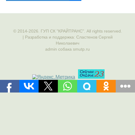
© 2014-2026. ГУП СК "КРАЙТРАНС". All rights reserved.
| Разработка и поддержка: Сластенов Сергей
Николаевич
admin собака smutp.ru