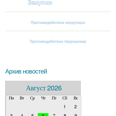
Закупки
Противодействие коррупции
Противодействие терроризму
Архив новостей
Август 2026
Пн
Вт
Ср
Чт
Пт
Сб
Вс
1
2
3
4
5
7
8
9
6