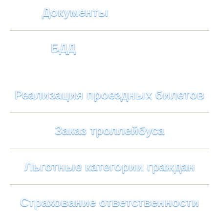
Документы
БДД
Реализация проездных билетов
Заказ троллейбуса
Льготные категории граждан
Страхование ответственности