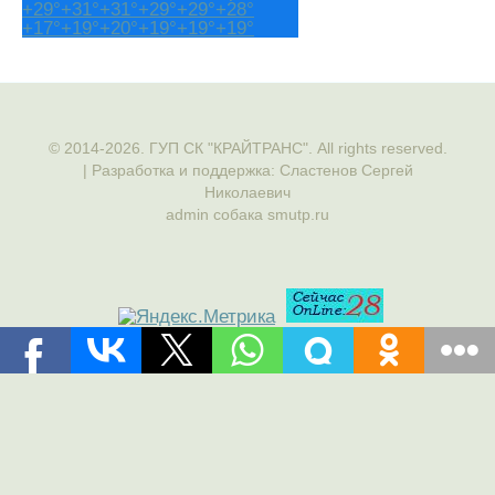
+
29°
+
31°
+
31°
+
29°
+
29°
+
28°
+
17°
+
19°
+
20°
+
19°
+
19°
+
19°
© 2014-2026. ГУП СК "КРАЙТРАНС". All rights reserved.
| Разработка и поддержка: Сластенов Сергей
Николаевич
admin собака smutp.ru